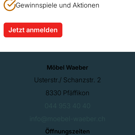
Gewinnspiele und Aktionen
Jetzt anmelden
Möbel Waeber
Usterstr./ Schanzstr. 2
8330 Pfäffikon
044 953 40 40
info@moebel-waeber.ch
Öffnungszeiten