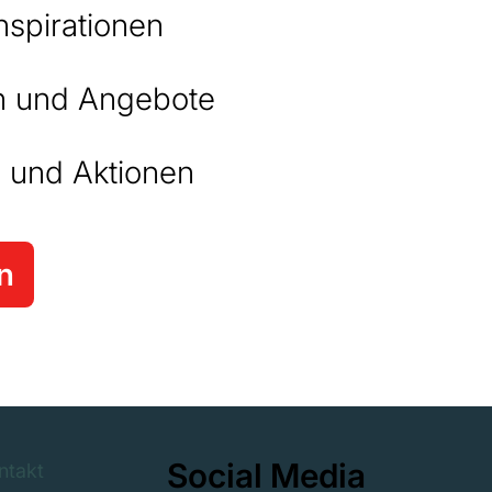
nspirationen
 und Angebote
 und Aktionen
n
Social Media
ntakt