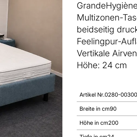
GrandeHygièn
Multizonen-Ta
beidseitig druc
Feelingpur-Auf
Vertikale Airve
Höhe: 24 cm
Artikel Nr.
0280-00300
Breite in cm
90
Höhe in cm
200
Tiefe in cm
24