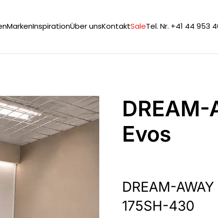
en
Marken
Inspiration
Über uns
Kontakt
Sale
Tel. Nr. +41 44 953 
DREAM-
Evos
DREAM-AWAY / 
175SH-430