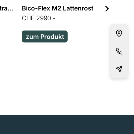
Butterfly Emerald Matratze
Bico-Flex M2 Lattenrost
CHF 2990.-
Butterfl
zum Produkt
CHF 1590
zum Pr