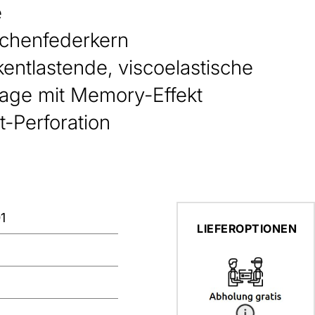
e
schenfederkern
kentlastende, viscoelastische
lage mit Memory-Effekt
nt-Perforation
1
LIEFEROPTIONEN