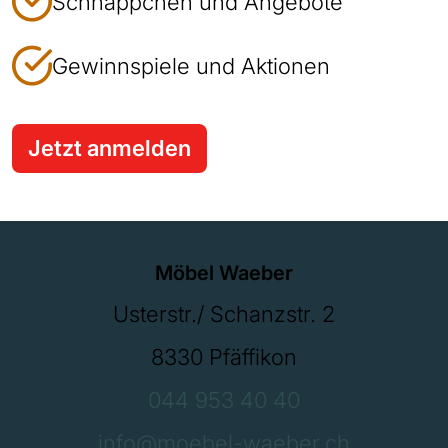
Schnäppchen und Angebote
Gewinnspiele und Aktionen
Jetzt anmelden
Möbel Waeber
Usterstr./ Schanzstr. 2
8330 Pfäffikon
044 953 40 40
info@moebel-waeber.ch