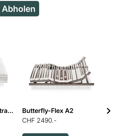
Reservieren & Abholen
Butterfly Emerald Matratze
Butterfly-Flex A2
CHF 2490.-
Butterfly