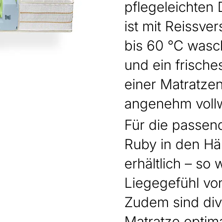
pflegeleichten 
ist mit Reissve
bis 60 °C wasc
und ein frische
einer Matratzen
angenehm vollwe
Für die passend
Ruby in den Hä
erhältlich – so
Liegegefühl von
Zudem sind div
Matratze optima