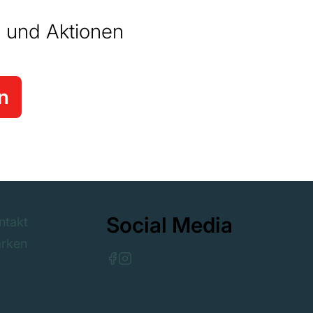
 und Aktionen
n
Social Media
ntakt
rken