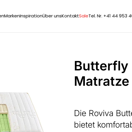
en
Marken
Inspiration
Über uns
Kontakt
Sale
Tel. Nr. +41 44 953 
Butterfly
Matratze
Die Roviva But
bietet komforta