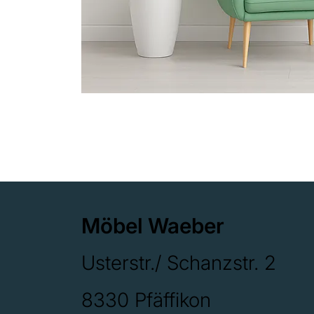
Möbel Waeber
Usterstr./ Schanzstr. 2
8330 Pfäffikon