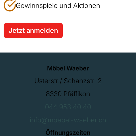
Gewinnspiele und Aktionen
Jetzt anmelden
Möbel Waeber
Usterstr./ Schanzstr. 2
8330 Pfäffikon
044 953 40 40
info@moebel-waeber.ch
Öffnungszeiten