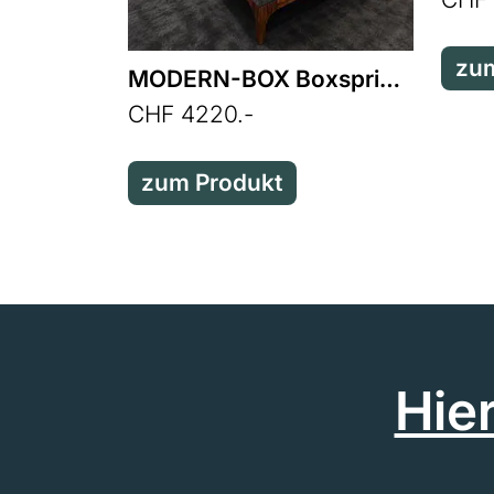
zum
MODERN-BOX Boxspringbett
CHF 4220.-
zum Produkt
Hie