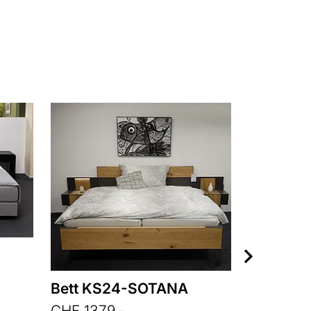
Bett KS24-SOTANA
V-LACER
CHF 1379.-