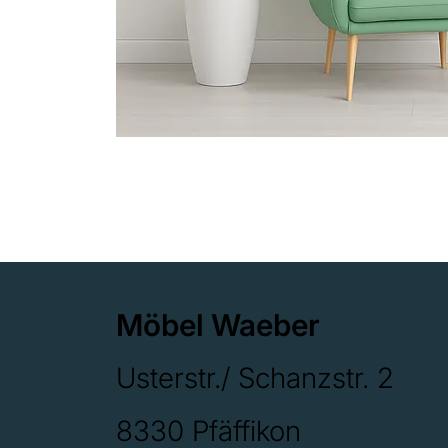
Möbel Waeber
Usterstr./ Schanzstr. 2
8330 Pfäffikon