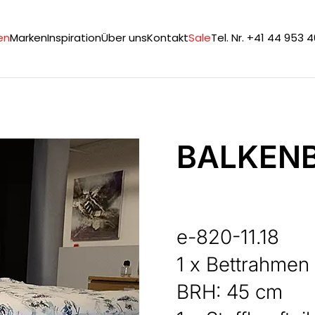
en
Marken
Inspiration
Über uns
Kontakt
Sale
Tel. Nr. +41 44 953 
BALKENB
e-820-11.18
1 x Bettrahmen
BRH: 45 cm