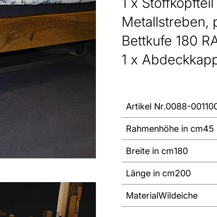
1 x Stoffkopftei
Metallstreben, 
Bettkufe 180 R
1 x Abdeckkapp
Artikel Nr.
0088-00110
Rahmenhöhe in cm
45
Breite in cm
180
Länge in cm
200
Material
Wildeiche