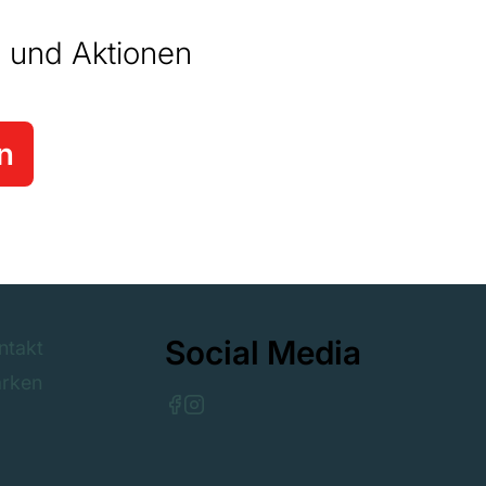
 und Aktionen
n
Social Media
ntakt
rken