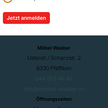
Jetzt anmelden
Möbel Waeber
Usterstr./ Schanzstr. 2
8330 Pfäffikon
044 953 40 40
info@moebel-waeber.ch
Öffnungszeiten