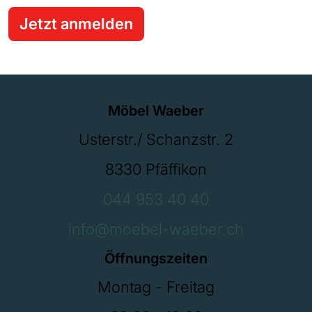
Jetzt anmelden
Möbel Waeber
Usterstr./ Schanzstr. 2
8330 Pfäffikon
044 953 40 40
info@moebel-waeber.ch
Öffnungszeiten
Montag - Freitag