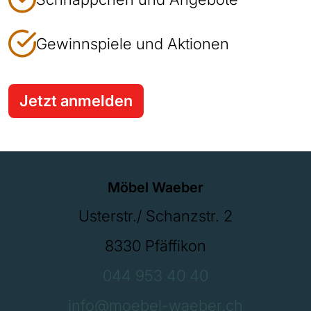
Gewinnspiele und Aktionen
Jetzt anmelden
Möbel Waeber
Usterstr./ Schanzstr. 2
8330 Pfäffikon
044 953 40 40
info@moebel-waeber.ch