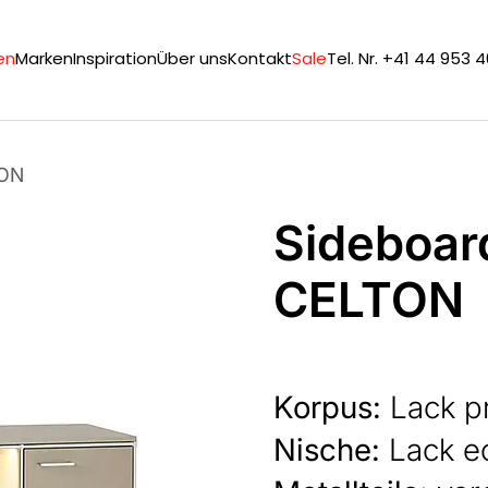
en
Marken
Inspiration
Über uns
Kontakt
Sale
Tel. Nr. +41 44 953 
TON
Sideboar
CELTON
Korpus:
Lack pr
Nische:
Lack e