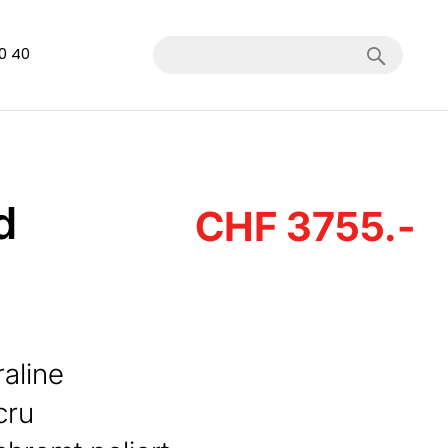
Search
40 40
d
CHF 3755.-
aline
cru