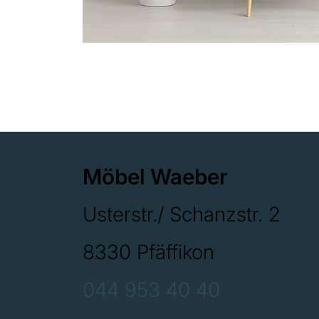
Möbel Waeber
Usterstr./ Schanzstr. 2
8330 Pfäffikon
044 953 40 40