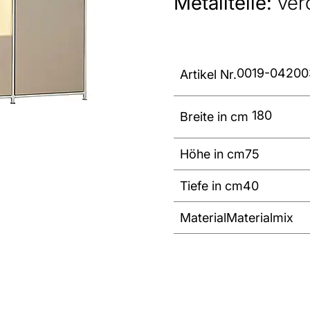
Metallteile:
ver
0019-04200
Artikel Nr.
180
Breite in cm
Höhe in cm
75
Tiefe in cm
40
Material
Materialmix