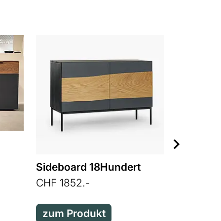
Sideboard 18Hundert
SQUARE 
CHF 1852.-
CHF 438
zum Produkt