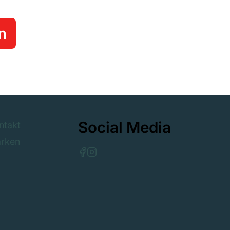
n
Social Media
ntakt
rken