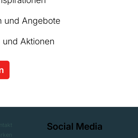
nspirationen
 und Angebote
 und Aktionen
n
Social Media
ntakt
rken