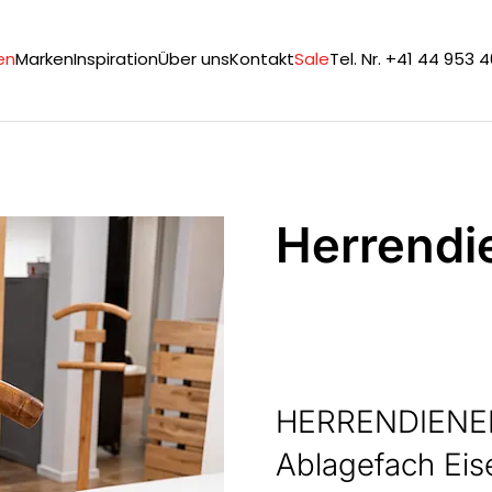
en
Marken
Inspiration
Über uns
Kontakt
Sale
Tel. Nr. +41 44 953 
Herrendi
HERRENDIENER/
Ablagefach Eis