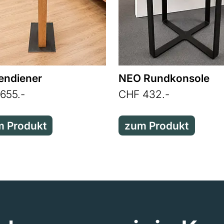
endiener
NEO Rundkonsole
655.-
CHF 432.-
 Produkt
zum Produkt