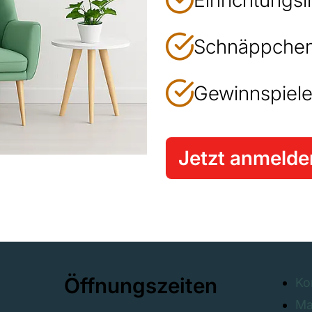
Einrichtungsi
Schnäppchen
Gewinnspiele
Jetzt anmelde
Öffnungszeiten
Ko
Ma