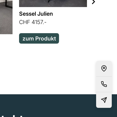
Sessel Julien
Sessel 
CHF 4157.-
CHF 5939
zum Produkt
zum Pr