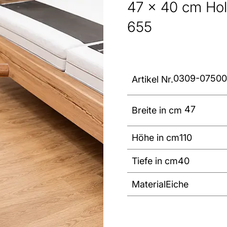
47 x 40 cm Hol
655
0309-0750
Artikel Nr.
47
Breite in cm
Höhe in cm
110
Tiefe in cm
40
Material
Eiche