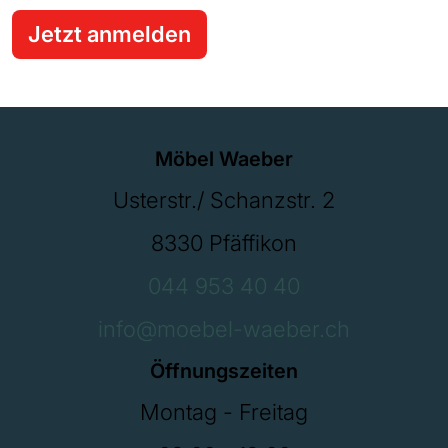
Jetzt anmelden
Möbel Waeber
Usterstr./ Schanzstr. 2
8330 Pfäffikon
044 953 40 40
info@moebel-waeber.ch
Öffnungszeiten
Montag - Freitag