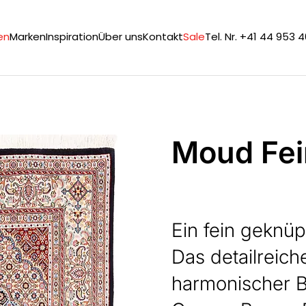
en
Marken
Inspiration
Über uns
Kontakt
Sale
Tel. Nr. +41 44 953 
Moud Fei
Ein fein geknüp
Das detailreich
harmonischer B