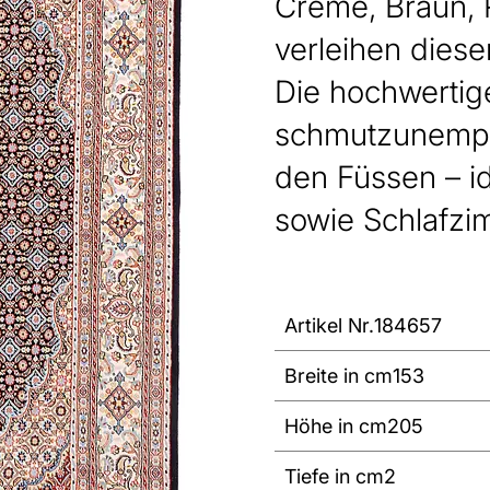
Creme, Braun, 
verleihen diese
Die hochwertige
schmutzunempf
den Füssen – i
sowie Schlafzi
Artikel Nr.
184657
Breite in cm
153
Höhe in cm
205
Tiefe in cm
2