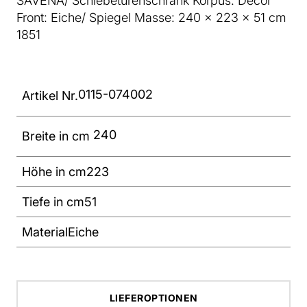
SAVENA/ Schiebetürenschrank Korpus: Decor
Front: Eiche/ Spiegel Masse: 240 x 223 x 51 cm
1851
0115-074002
Artikel Nr.
240
Breite in cm
Höhe in cm
223
Tiefe in cm
51
Material
Eiche
LIEFEROPTIONEN