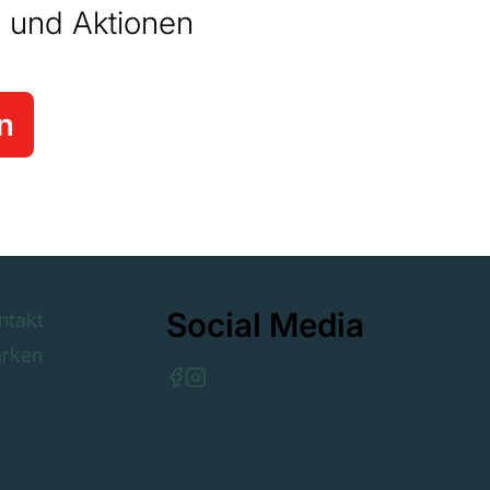
 und Aktionen
n
Social Media
ntakt
rken