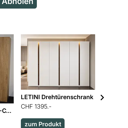
Reservieren & Abholen
LETINI Drehtürenschrank
CHF 1395.-
Kleiderschrank LS25-CASINA
zum Produkt
CHF 1851