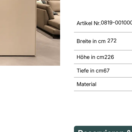
0819-00100
Artikel Nr.
272
Breite in cm
Höhe in cm
226
Tiefe in cm
67
Material