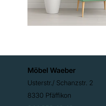
Möbel Waeber
Usterstr./ Schanzstr. 2
8330 Pfäffikon