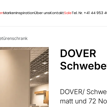
en
Marken
Inspiration
Über uns
Kontakt
Sale
Tel. Nr. +41 44 953 
türenschrank
DOVER
Schwebe
DOVER/ Schweb
matt und 72 N