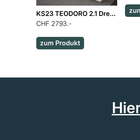
zum
KS23 TEODORO 2.1 Drehtürenschrank
CHF 2793.-
zum Produkt
Hie