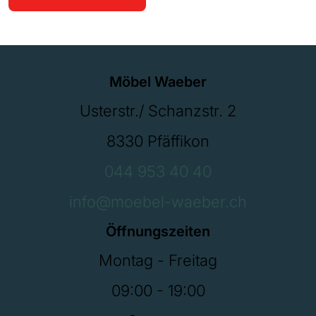
Möbel Waeber
Usterstr./ Schanzstr. 2
8330 Pfäffikon
044 953 40 40
info@moebel-waeber.ch
Öffnungszeiten
Montag - Freitag
09:00 - 19:00