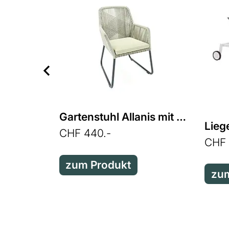
Gartenstuhl Allanis mit Armlehnen in light green
Lieg
CHF 440.-
CHF 
zum Produkt
zum