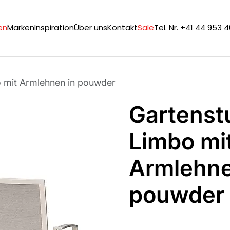
en
Marken
Inspiration
Über uns
Kontakt
Sale
Tel. Nr. +41 44 953 
o mit Armlehnen in pouwder
Gartenst
Limbo mi
Armlehne
pouwder