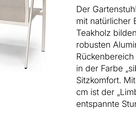
Der Gartenstuh
mit natürliche
Teakholz bilde
robusten Alumin
Rückenbereich 
in der Farbe „s
Sitzkomfort. M
cm ist der „Lim
entspannte Stu