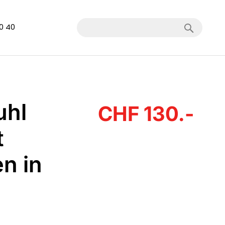
Search
40 40
uhl
CHF 130.-
t
n in