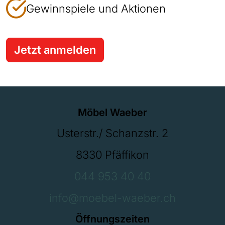
Gewinnspiele und Aktionen
Jetzt anmelden
Möbel Waeber
Usterstr./ Schanzstr. 2
8330 Pfäffikon
044 953 40 40
info@moebel-waeber.ch
Öffnungszeiten