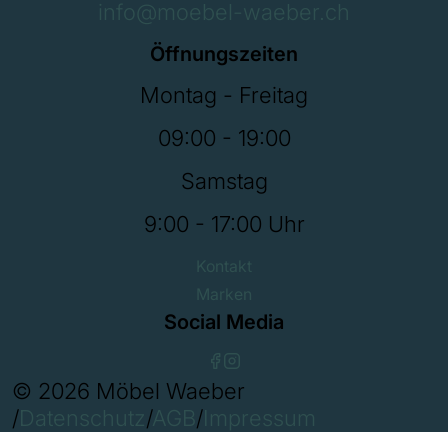
info@moebel-waeber.ch
Öffnungszeiten
Montag - Freitag
09:00 - 19:00
Samstag
9:00 - 17:00 Uhr
Kontakt
Marken
Social Media
© 2026 Möbel Waeber
/
Datenschutz
/
AGB
/
Impressum