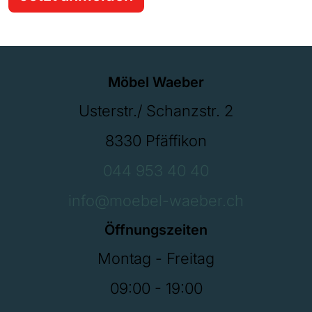
Möbel Waeber
Usterstr./ Schanzstr. 2
8330 Pfäffikon
044 953 40 40
info@moebel-waeber.ch
Öffnungszeiten
Montag - Freitag
09:00 - 19:00