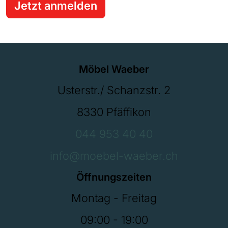
Jetzt anmelden
Möbel Waeber
Usterstr./ Schanzstr. 2
8330 Pfäffikon
044 953 40 40
info@moebel-waeber.ch
Öffnungszeiten
Montag - Freitag
09:00 - 19:00