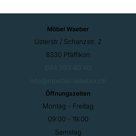
Möbel Waeber
Usterstr./ Schanzstr. 2
8330 Pfäffikon
044 953 40 40
info@moebel-waeber.ch
Öffnungszeiten
Montag - Freitag
09:00 - 19:00
Samstag