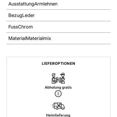
Ausstattung
Armlehnen
Bezug
Leder
Fuss
Chrom
Material
Materialmix
LIEFEROPTIONEN