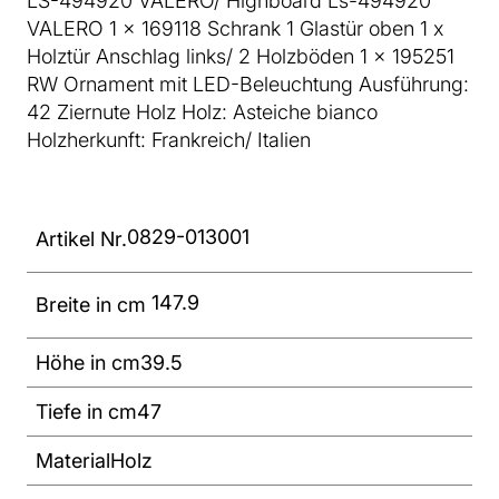
LS-494920 VALERO/ Highboard Ls-494920
VALERO 1 x 169118 Schrank 1 Glastür oben 1 x
Holztür Anschlag links/ 2 Holzböden 1 x 195251
RW Ornament mit LED-Beleuchtung Ausführung:
42 Ziernute Holz Holz: Asteiche bianco
Holzherkunft: Frankreich/ Italien
0829-013001
Artikel Nr.
147.9
Breite in cm
Höhe in cm
39.5
Tiefe in cm
47
Material
Holz