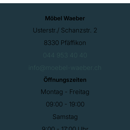
Möbel Waeber
Usterstr./ Schanzstr. 2
8330 Pfäffikon
044 953 40 40
info@moebel-waeber.ch
Öffnungszeiten
Montag - Freitag
09:00 - 19:00
Samstag
9:00 - 17:00 Uhr