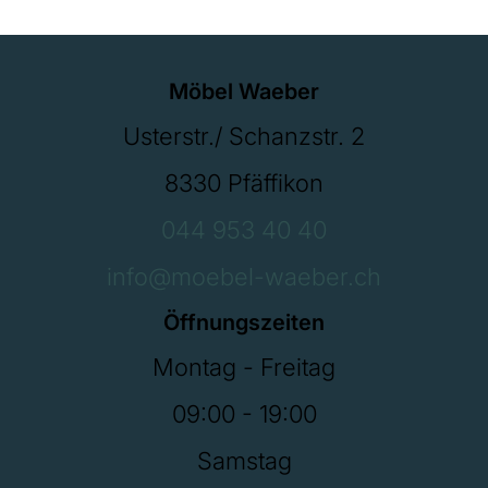
Möbel Waeber
Usterstr./ Schanzstr. 2
8330 Pfäffikon
044 953 40 40
info@moebel-waeber.ch
Öffnungszeiten
Montag - Freitag
09:00 - 19:00
Samstag