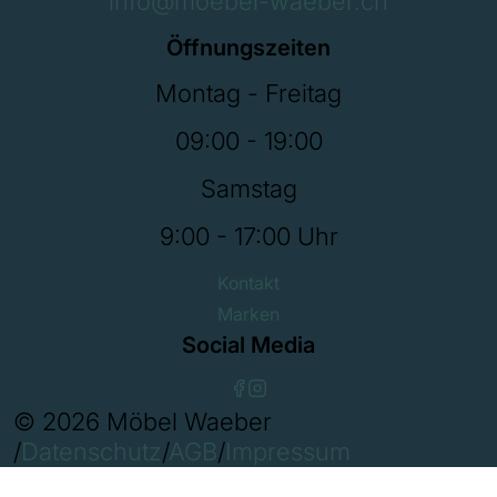
info@moebel-waeber.ch
Öffnungszeiten
Montag - Freitag
09:00 - 19:00
Samstag
9:00 - 17:00 Uhr
Kontakt
Marken
Social Media
© 2026 Möbel Waeber
/
Datenschutz
/
AGB
/
Impressum