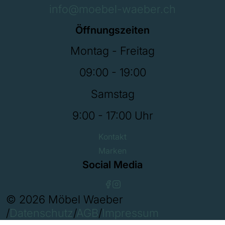
info@moebel-waeber.ch
Öffnungszeiten
Montag - Freitag
09:00 - 19:00
Samstag
9:00 - 17:00 Uhr
Kontakt
Marken
Social Media
© 2026 Möbel Waeber
/
Datenschutz
/
AGB
/
Impressum