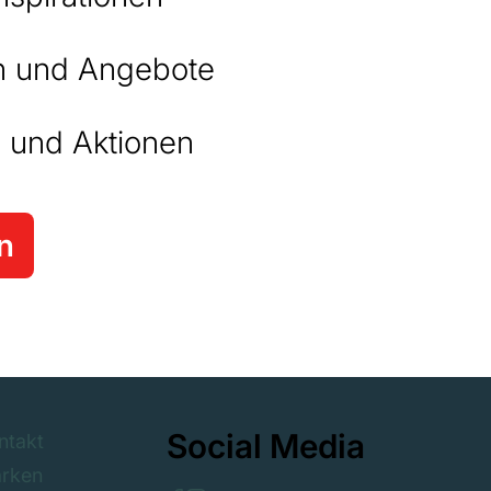
 und Angebote
 und Aktionen
n
Social Media
ntakt
rken