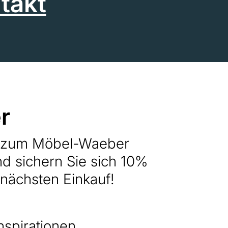
takt
r
h zum Möbel-Waeber
nd sichern Sie sich 10%
 nächsten Einkauf!
nspirationen