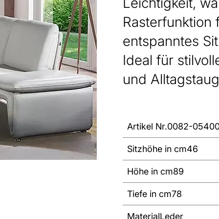
Leichtigkeit, w
Rasterfunktion f
entspanntes Si
Ideal für stilv
und Alltagstaug
Artikel Nr.
0082-0540
Sitzhöhe in cm
46
Höhe in cm
89
Tiefe in cm
78
Material
Leder