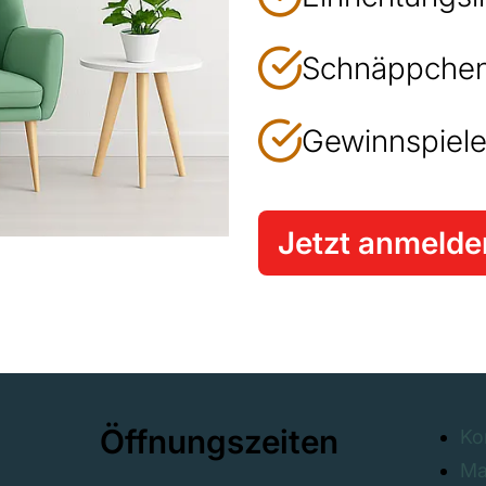
Schnäppchen
Gewinnspiele
Jetzt anmelde
Öffnungszeiten
Ko
Ma