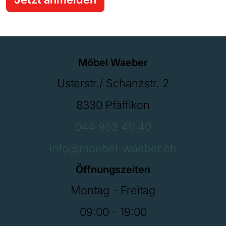
Möbel Waeber
Usterstr./ Schanzstr. 2
8330 Pfäffikon
044 953 40 40
info@moebel-waeber.ch
Öffnungszeiten
Montag - Freitag
09:00 - 19:00