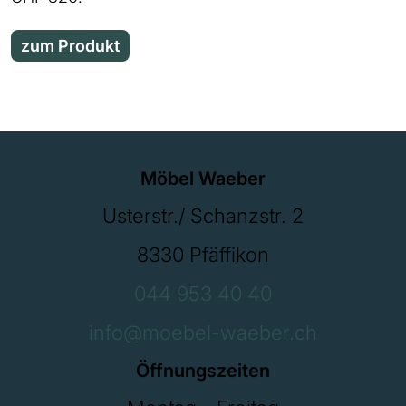
zum Produkt
Möbel Waeber
Usterstr./ Schanzstr. 2
8330 Pfäffikon
044 953 40 40
info@moebel-waeber.ch
Öffnungszeiten