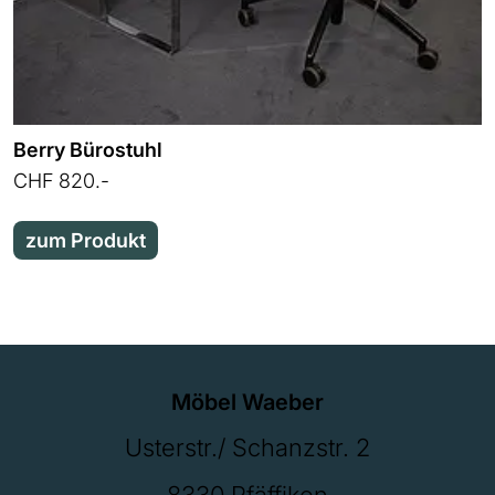
Berry Bürostuhl
CHF 820.-
zum Produkt
Möbel Waeber
Usterstr./ Schanzstr. 2
8330 Pfäffikon