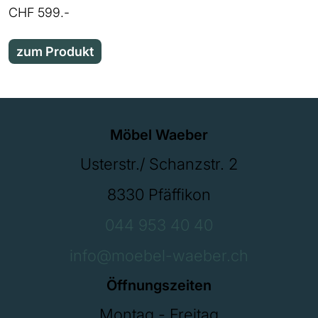
CHF 599.-
zum Produkt
Möbel Waeber
Usterstr./ Schanzstr. 2
8330 Pfäffikon
044 953 40 40
info@moebel-waeber.ch
Öffnungszeiten
Montag - Freitag