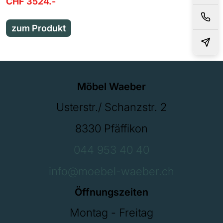
CHF 3524.-
zum Produkt
Möbel Waeber
Usterstr./ Schanzstr. 2
8330 Pfäffikon
044 953 40 40
info@moebel-waeber.ch
Öffnungszeiten
Montag - Freitag